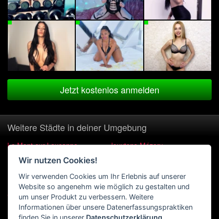
Jetzt kostenlos anmelden
Weitere Städte in deiner Umgebung
Le Mont-sur-Lausanne
Jouxtens-Mézery
Wir nutzen Cookies!
Romanel-sur-Lausanne
Epalinges
Wir verwenden Cookies um Ihr Erlebnis auf unserer
Prilly
Cugy VD
Website so angenehm wie möglich zu gestalten und
Cheseaux-sur-Lausanne
Morrens VD
um unser Produkt zu verbessern. Weitere
Informationen über unsere Datenerfassungspraktiken
Renens VD
Cheseaux Polyval
finden Sie in unserer
Datenschutzerklärung