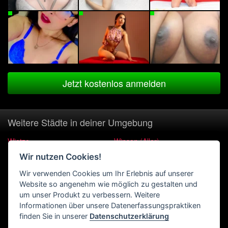
Jetzt kostenlos anmelden
Weitere Städte in deiner Umgebung
Wietze
Winsen (Aller)
Wir nutzen Cookies!
Hambühren
Lindwedel
Wir verwenden Cookies um Ihr Erlebnis auf unserer
Buchholz (Aller)
Wedemark
Website so angenehm wie möglich zu gestalten und
Essel
Schwarmstedt
um unser Produkt zu verbessern. Weitere
Informationen über unsere Datenerfassungspraktiken
Hademstorf
Burgwedel
finden Sie in unserer
Datenschutzerklärung
Celle
Eickeloh