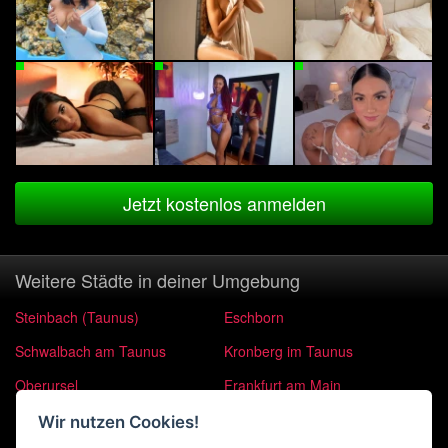
Jetzt kostenlos anmelden
Weitere Städte in deiner Umgebung
Steinbach (Taunus)
Eschborn
Schwalbach am Taunus
Kronberg im Taunus
Oberursel
Frankfurt am Main
Bad Soden am Taunus
Bad Homburg vor der Höhe
Wir nutzen Cookies!