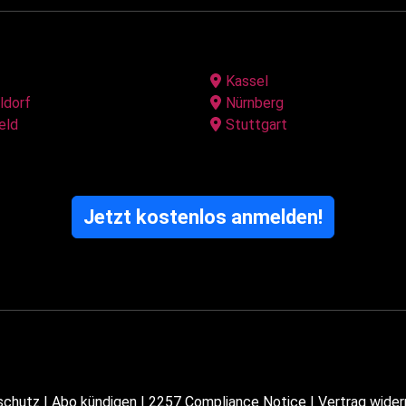
Kassel
ldorf
Nürnberg
eld
Stuttgart
Jetzt kostenlos anmelden!
schutz
|
Abo kündigen
|
2257 Compliance Notice
|
Vertrag wider