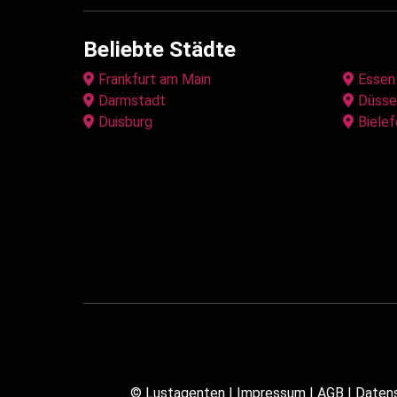
Beliebte Städte
Frankfurt am Main
Essen
Darmstadt
Düsse
Duisburg
Bielef
©
Lustagenten
|
Impressum
|
AGB
|
Daten