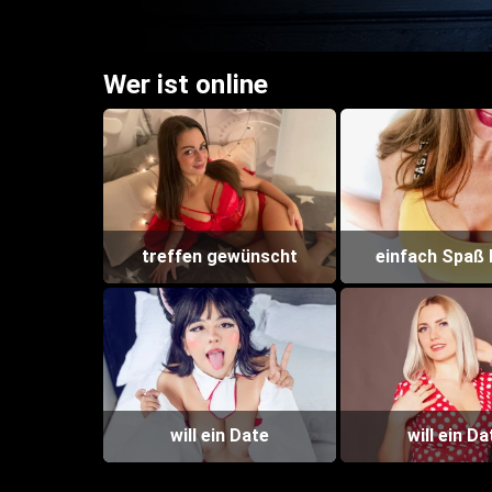
Wer ist online
treffen gewünscht
einfach Spaß
will ein Date
will ein Da